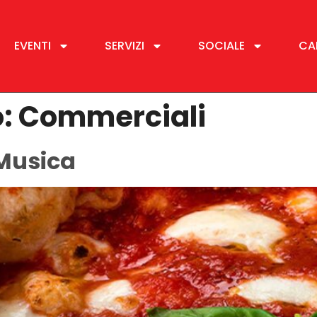
EVENTI
SERVIZI
SOCIALE
CA
o:
Commerciali
 Musica