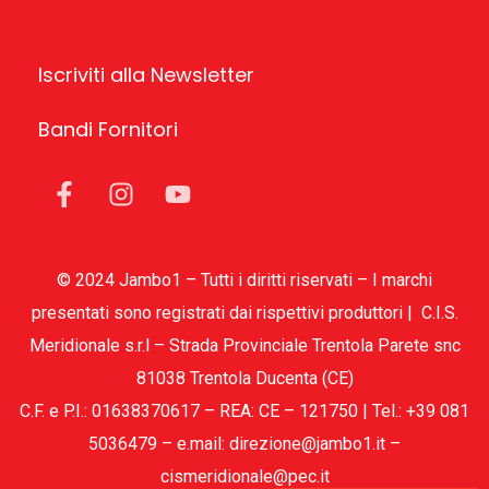
Iscriviti alla Newsletter
Bandi Fornitori
© 2024 Jambo1 – Tutti i diritti riservati – I marchi
presentati sono registrati dai rispettivi produttori | C.I.S.
Meridionale s.r.l – Strada Provinciale Trentola Parete snc
81038 Trentola Ducenta (CE)
C.F. e P.I.: 01638370617 – REA: CE – 121750 | Tel.: +39 081
5036479 – e.mail: direzione@jambo1.it –
cismeridionale@pec.it