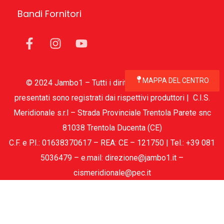
Bandi Fornitori
MAPPA DEL CENTRO
© 2024 Jambo1 – Tutti i diritti riservati – I marchi
presentati sono registrati dai rispettivi produttori | C.I.S.
Meridionale s.r.l – Strada Provinciale Trentola Parete snc
81038 Trentola Ducenta (CE)
C.F. e P.I.: 01638370617 – REA: CE – 121750 | Tel.: +39 081
5036479 – e.mail: direzione@jambo1.it –
cismeridionale@pec.it
Privacy Policy
Cookie Policy