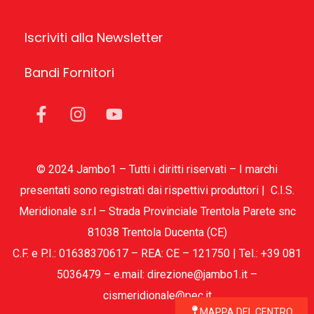
Iscriviti alla Newsletter
Bandi Fornitori
© 2024 Jambo1 – Tutti i diritti riservati – I marchi
presentati sono registrati dai rispettivi produttori | C.I.S.
Meridionale s.r.l – Strada Provinciale Trentola Parete snc
81038 Trentola Ducenta (CE)
C.F. e P.I.: 01638370617 – REA: CE – 121750 | Tel.: +39 081
5036479 – e.mail: direzione@jambo1.it –
cismeridionale@pec.it
MAPPA DEL CENTRO