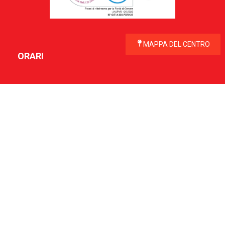
MAPPA DEL CENTRO
ORARI
Aperto tutti i giorni
Negozi e Ipermercato
dal Lunedì al Sabato dalle ore 9:00 alle 21:00
Domenica dalle ore 10:00 alle 21:00
Area food
dal Lunedi al Venerdi dalle ore 9:00 alle 23:00
Sabato dalle ore 9:00 alle 00:00