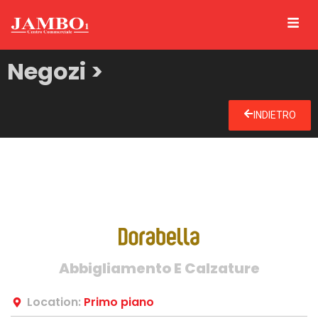
Negozi >
INDIETRO
Abbigliamento E Calzature
Location:
Primo piano