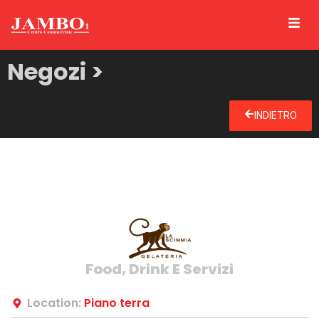
Negozi >
INDIETRO
Food, Drink E Servizi
Location:
Piano terra