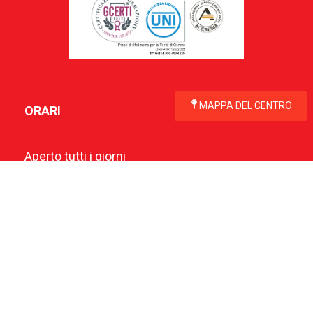
MAPPA DEL CENTRO
ORARI
Aperto tutti i giorni
Negozi e Ipermercato
dal Lunedì al Sabato dalle ore 9:00 alle 21:00
Domenica dalle ore 10:00 alle 21:00
Area food
dal Lunedi al Venerdi dalle ore 9:00 alle 23:00