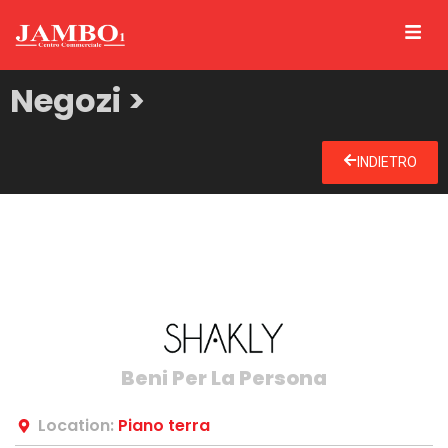
Negozi >
INDIETRO
Beni Per La Persona
Location:
Piano terra