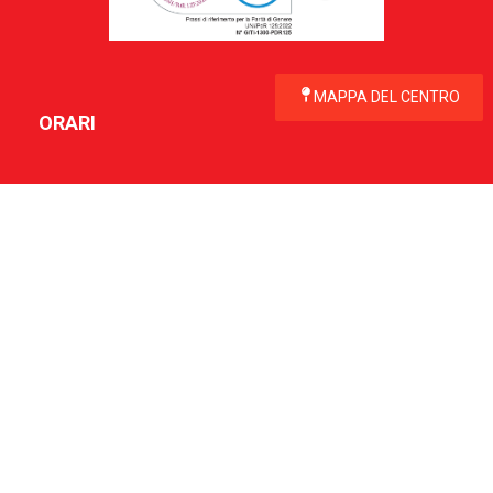
MAPPA DEL CENTRO
ORARI
Aperto tutti i giorni
Negozi e Ipermercato
dal Lunedì al Sabato dalle ore 9:00 alle 21:00
Domenica dalle ore 10:00 alle 21:00
Area food
dal Lunedi al Venerdi dalle ore 9:00 alle 23:00
Sabato dalle ore 9:00 alle 00:00