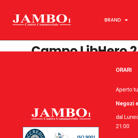
BRAND
Campo LibHero 2
ORARI
Aperto tut
Negozi 
dal Luned
21:00