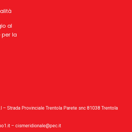
alità
io al
 per la
s.r.l – Strada Provinciale Trentola Parete snc 81038 Trentola
bo1.it – cismeridionale@pec.it