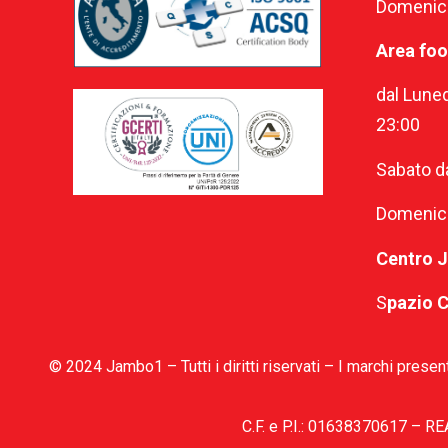
Domenica 
Area fo
dal Luned
23:00
Sabato da
Domenica 
Centro 
S
pazio 
© 2024 Jambo1 – Tutti i diritti riservati – I marchi present
C.F. e P.I.: 01638370617 – RE